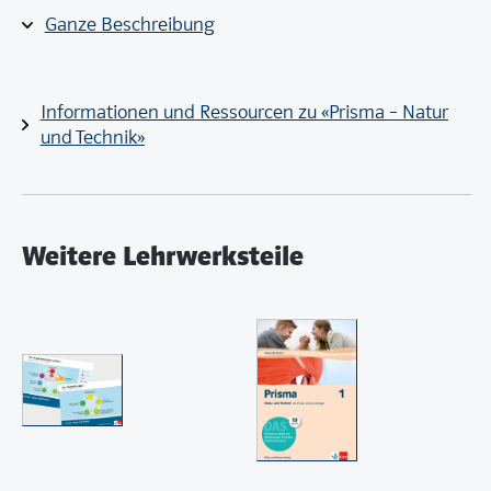
Ganze Beschreibung
Print-Teil: 176 Seiten
Digitaler Teil: hochwertige 3D-Animationen,
Simulationen und interaktive Übungen auf
klett-
online.ch
Informationen und Ressourcen zu «Prisma – Natur
und Technik»
Weitere Lehrwerksteile