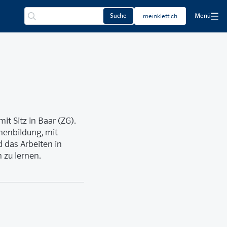
Suche
meinklett.ch
Menü
it Sitz in Baar (ZG).
nenbildung, mit
 das Arbeiten in
 zu lernen.