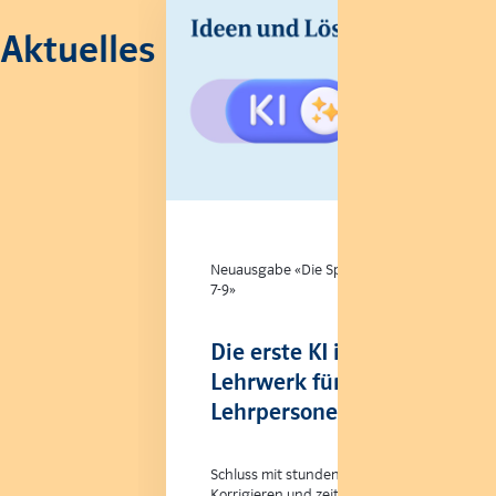
Aktuelles
Neuausgabe «Die Sprachstarken
7-9»
Die erste KI im
Lehrwerk für
Lehrpersonen
Schluss mit stundenlangem
Korrigieren und zeitintensiven