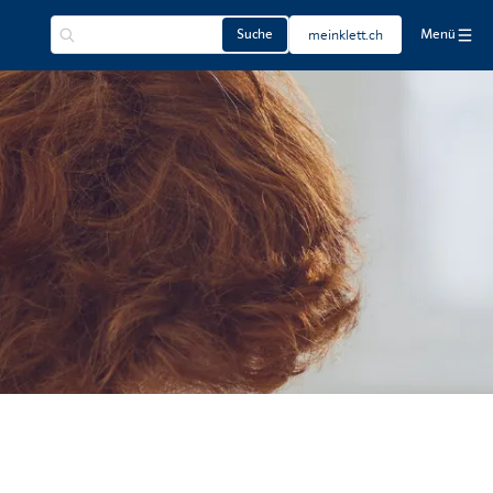
Suche
meinklett.ch
Menü