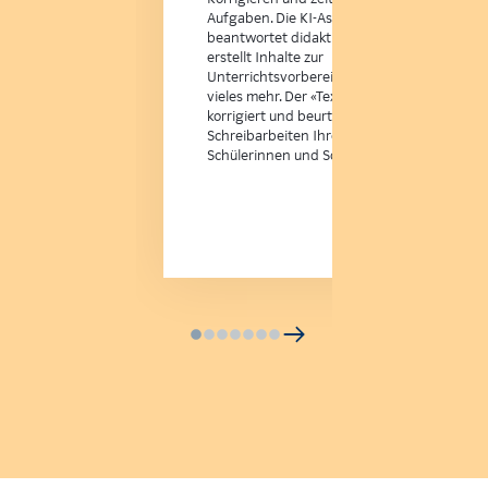
Aufgaben. Die KI-Assistenz «KiWi»
beantwortet didaktische Fragen,
erstellt Inhalte zur
Unterrichtsvorbereitung und
vieles mehr. Der «TextCoach»
korrigiert und beurteilt
Schreibarbeiten Ihrer
Schülerinnen und Schüler.
Mehr erfahren