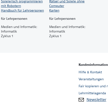
Symbole, Muster und Schriften
: Kinder erfahren spielend, w
Spielerisch programmieren
Rätsel und Spiele ohne
mit Robotern
Computer
Handbuch für Lehrpersonen
Karten
Passend zum Lehrwerk sind die
Spielkarten
erhältlich.
für Lehrpersonen
für Lehrpersonen
Medien und Informatik:
Medien und Informatik:
Informatik
Informatik
Zyklus 1
Zyklus 1
Kundeninformation
Hilfe & Kontakt
Veranstaltungen
Fair kopieren und 
Lehrmittelagenda
Newsletter