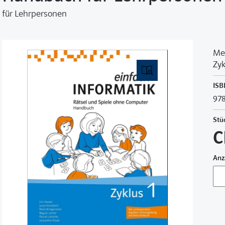
für Lehrpersonen
Med
Zyk
ISB
978
Stü
C
Anz