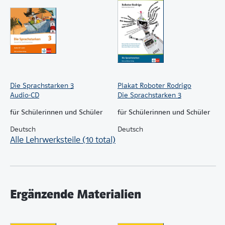
unterstützen den differenzierten Unterricht in
Deutsch, in anderen Fächern sowie in
altersdurchmischten Klassen. Zu einigen Karteikarten
gibt es Erklärvideos, welche den Kindern modellhaft
zeigen, wie sie die beschriebene Methode anwenden
können. Die Erklärvideos finden Sie via QR-Code.
Die Sprachstarken 3
Plakat Roboter Rodrigo
Audio-CD
Die Sprachstarken 3
für Schülerinnen und Schüler
für Schülerinnen und Schüler
Deutsch
Deutsch
Alle Lehrwerksteile (10 total)
Ergänzende Materialien