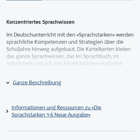
Konzentriertes Sprachwissen
Im Deutschunterricht mit den «Sprachstarken» werden
sprachliche Kompetenzen und Strategien über die
Schuljahre hinweg aufgebaut. Die Karteikarten bieten
das ganze Sprachwissen, das im Sprachbuch, im
Arbeitsheft und auf den Arbeitsblättern erarbeitet
wird, in konzentrierter Form an.
Ganze Beschreibung
Sie enthalten Schritt-für-Schritt-Anleitungen mit
wertvollen Tipps und Regeln und unterstützen die
Anwendung von Sprachstrategien
Informationen und Ressourcen zu «Die
im Deutschunterricht,
Sprachstarken 1-6 Neue Ausgabe»
in anderen Fächern,
in altersdurchmischten Klassen (AdL).
Einsatz im differenzierenden Sprachunterricht