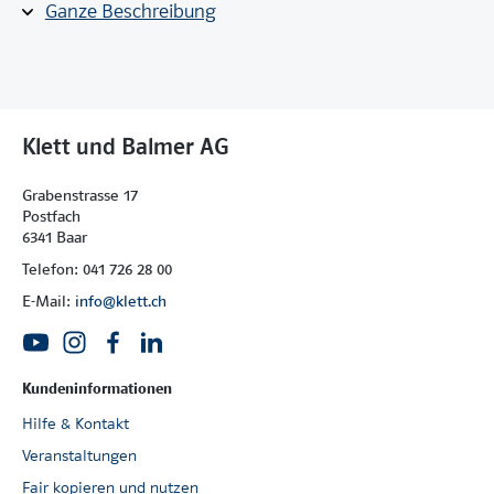
Ganze Beschreibung
30 Märchen
gängige Märchen
seltene Märchen
deutsche Märchen
internationale Märchen
Märchengedichte
Klett und Balmer AG
Paralleltexte
dazu extra: 30 Kopiervorlagen
Grabenstrasse 17
darin 30 didaktisch aufbereitete Märchen
Postfach
6341 Baar
im Fokus: Merkmale und Eigenarten von Märchen
Telefon: 041 726 28 00
E-Mail:
info@klett.ch
Kundeninformationen
Hilfe & Kontakt
Veranstaltungen
Fair kopieren und nutzen