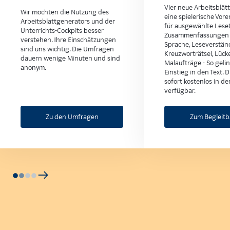
Vier neue Arbeitsblät
Wir möchten die Nutzung des
eine spielerische Vor
Arbeitsblattgenerators und der
für ausgewählte Leset
Unterrichts-Cockpits besser
Zusammenfassungen i
verstehen. Ihre Einschätzungen
Sprache, Leseverstän
sind uns wichtig. Die Umfragen
Kreuzworträtsel, Lück
dauern wenige Minuten und sind
Malaufträge - So geli
anonym.
Einstieg in den Text. 
sofort kostenlos in d
verfügbar.
Zu den Umfragen
Zum Begleit