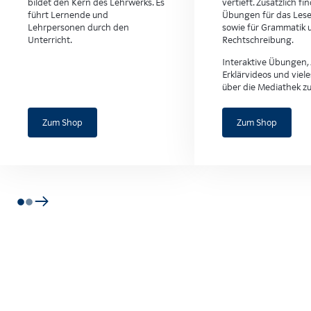
bildet den Kern des Lehrwerks. Es
vertieft. Zusätzlich fi
führt Lernende und
Übungen für das Lese
Lehrpersonen durch den
sowie für Grammatik 
Unterricht.
Rechtschreibung.
Interaktive Übungen, 
Erklärvideos und viel
über die Mediathek z
Zum Shop
Zum Shop