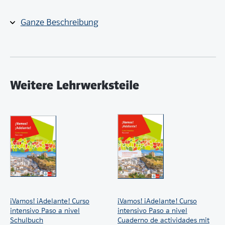
Anleitungen für Sprach- und Zahlenspiele sowie
für Aktivitäten zur zufälligen Gruppenbildung
Ganze Beschreibung
Niveau (Gemeinsamer Europäischer
Referenzrahmen)
Weitere Lehrwerksteile
¡Vamos! ¡Adelante! Curso
¡Vamos! ¡Adelante! Curso
intensivo Paso a nivel
intensivo Paso a nivel
Schulbuch
Cuaderno de actividades mit