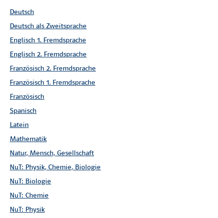
Deutsch
Deutsch als Zweitsprache
Englisch 1. Fremdsprache
Englisch 2. Fremdsprache
Französisch 2. Fremdsprache
Französisch 1. Fremdsprache
Französisch
Mathematik
Spanisch
3. Klasse
Latein
ISBN
Mathematik
978-3-264-84720-8
Natur, Mensch, Gesellschaft
NuT: Physik, Chemie, Biologie
Stückpreis
NuT: Biologie
CHF 33.70
NuT: Chemie
Anzahl
NuT: Physik