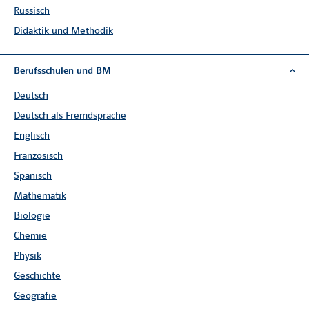
Russisch
Didaktik und Methodik
Berufsschulen und BM
Deutsch
Deutsch als Fremdsprache
Englisch
Blitzrechnen 1-4
Schweizer Zahlenbuch 3
Französisch
Lizenzschein
Begleitband mit Zugangscode
Spanisch
zu Kopiervorlagen,
für Schülerinnen und Schüler
Arbeitsblättern, Lösungen und
Mathematik
Beurteilungsmaterialien
online
Biologie
Chemie
für Lehrpersonen
Physik
3. Klasse
Geschichte
Alle Lehrwerksteile (11 total)
Geografie