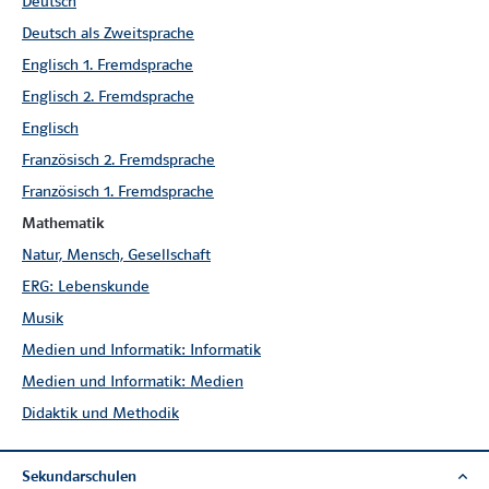
Deutsch
Schweizer Zahlenbuch 3 Neue Ausgabe
Deutsch als Zweitsprache
Englisch 1. Fremdsprache
Schweizer Zahlenbuch 3
Englisch 2. Fremdsprache
Englisch
Schulbuch
für Schülerinnen und Schüler
Französisch 2. Fremdsprache
Französisch 1. Fremdsprache
Mathematik
Natur, Mensch, Gesellschaft
ERG: Lebenskunde
Musik
Medien und Informatik: Informatik
Medien und Informatik: Medien
Didaktik und Methodik
Sekundarschulen