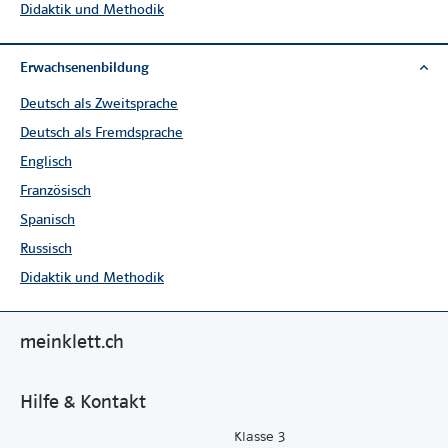
Didaktik und Methodik
Ergänzende Materialien
Erwachsenenbildung
Deutsch als Zweitsprache
Deutsch als Fremdsprache
Englisch
Französisch
Spanisch
Russisch
Didaktik und Methodik
Verstehen und Trainieren 3
Vernetzen und Automatisieren
Arbeitsheft
3
Aufgabenblätter zum
meinklett.ch
für Schülerinnen und Schüler
Blitzrechnen im
Tausenderraum
Klasse 3
Hilfe & Kontakt
für Schülerinnen und Schüler
Klasse 3