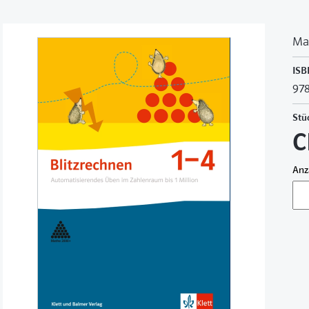
Ma
ISB
978
Stü
C
Anz