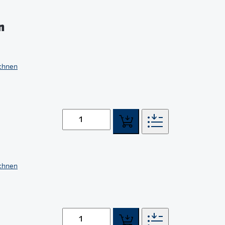
n
echnen
echnen