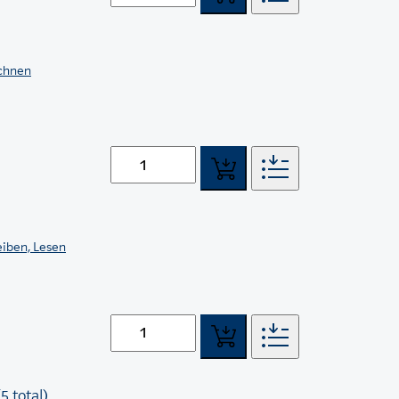
echnen
eiben, Lesen
5 total)