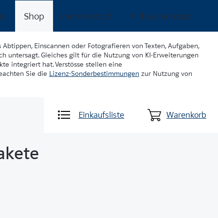
ke
Shop
meinklett.ch
Hilfe & Kontakt
s Abtippen, Einscannen oder Fotografieren von Texten, Aufgaben,
ch untersagt. Gleiches gilt für die Nutzung von KI-Erweiterungen
te integriert hat. Verstösse stellen eine
beachten Sie die
Lizenz-Sonderbestimmungen
zur Nutzung von
Einkaufsliste
Warenkorb
akete