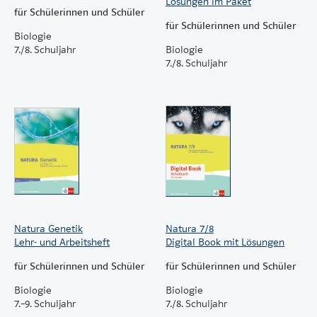
Lösungen im Paket
Methode: Begriffsnetz
für Schülerinnen und Schüler
1.5 Der Stockwerkbau des Waldes
für Schülerinnen und Schüler
Biologie
Material: Bäume
7./8. Schuljahr
Biologie
1.6 Konkurrenz bestimmt die Artenzusammensetzung
7./8. Schuljahr
1.7 Waldgesellschaften
2 Wald und Mensch
2.1 Waldnutzung und nachhaltige Entwicklung
2.2 Artenvielfalt sorgt für Stabilität
EXTRA: Artenvielfalt und Biodiversität
2.3 Naturschutz im Wald
Methode: Vegetation kartieren
Testen – Beurteilen – Vernetzen
Natura Genetik
Natura 7/8
Lehr- und Arbeitsheft
Digital Book mit Lösungen
Gewässerökosysteme
3 Stehende Gewässer
für Schülerinnen und Schüler
für Schülerinnen und Schüler
3.1 Pflanzen des Sees
Biologie
Biologie
3.2 Seerosen: Leben über und unter Wasser
7.–9. Schuljahr
7./8. Schuljahr
Praktikum: Modelle zu Schwimmblattpflanzen