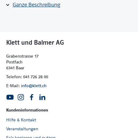
Mit der übersichtlichen und motivierenden
Ganze Beschreibung
Materialsammlung
werden Fachwissen und Kompetenzen erworben,
wird Gelerntes nachhaltig gesichert,
können Themen vertiefend behandelt werden.
Klett und Balmer AG
Grabenstrasse 17
Postfach
6341 Baar
Telefon: 041 726 28 00
E-Mail:
info@klett.ch
Kundeninformationen
Hilfe & Kontakt
Veranstaltungen
Fair kopieren und nutzen