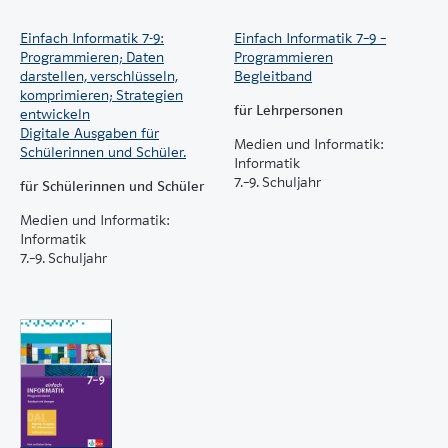
TigerJython kann auch online aufgerufen werden
(ideal für Tablets und iPads):
Einfach Informatik 7-9:
Einfach Informatik 7–9 –
www.einfachinformatik.ch/tjonline
.
Programmieren; Daten
Programmieren
darstellen, verschlüsseln,
Begleitband
Die drei Bände von «Einfach Informatik» decken
komprimieren; Strategien
für Lehrpersonen
entwickeln
sämtliche Kompetenzen des Lehrplans 21 im Bereich
Digitale Ausgaben für
«Informatik» ab.
Medien und Informatik:
Schülerinnen und Schüler.
Informatik
7.–9. Schuljahr
für Schülerinnen und Schüler
Medien und Informatik:
Informatik
7.–9. Schuljahr