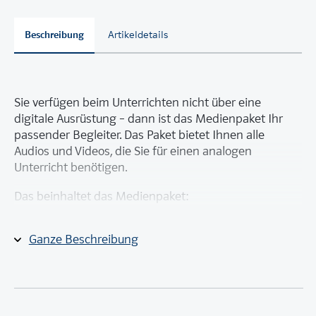
Beschreibung
Artikeldetails
Sie verfügen beim Unterrichten nicht über eine
digitale Ausrüstung – dann ist das Medienpaket Ihr
passender Begleiter. Das Paket bietet Ihnen alle
Audios und Videos, die Sie für einen analogen
Unterricht benötigen.
Das beinhaltet das Medienpaket:
CD (für CD-Player oder Laufwerk) mit allen Audios
Ganze Beschreibung
zum
Schulbuch
und
Cahier d‘activités
DVD (für DVD-Player oder Laufwerk) mit allen
Videos zum
Schulbuch
,
Cahier d‘activités
und dem
Grammatischen Beiheft