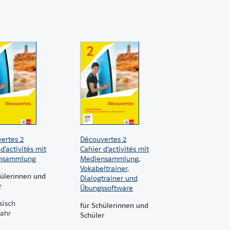
ographe, Plaisir de lire
ertes 2
Découvertes 2
d'activités mit
Cahier d'activités mit
nsammlung
Mediensammlung,
Vokabeltrainer,
hülerinnen und
Dialogtrainer und
r
Übungssoftware
sisch
für Schülerinnen und
jahr
Schüler