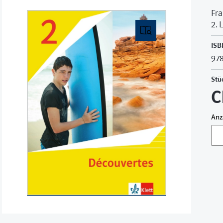
Fra
2. 
ISB
978
Stü
C
Anz