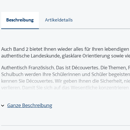
Beschreibung
Artikeldetails
Auch Band 2 bietet Ihnen wieder alles für Ihren lebendigen
authentische Landeskunde, glasklare Orientierung sowie viel
Authentisch Französisch. Das ist Découvertes. Die Themen
Schulbuch werden Ihre Schülerinnen und Schüler begeistern.
kennen Sie Découvertes. Wir geben Ihnen die Sicherheit, ni
verlieren. Damit Sie sich auf das Wesentliche konzentrieren
Das beinhaltet das Schulbuch:
Ganze Beschreibung
6 obligatorische Unités; die Unité 6 besteht aus vier St
ist
2 fakultative
Plateauphasen
mit breitem Wiederholung