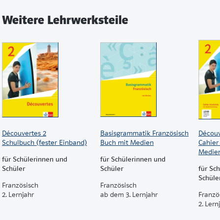
Sonderseiten:
Zoom sur la prononciation, Zoom sur l’orth
ein kurzes und fakultatives Modul Sport
Weitere Lehrwerksteile
einen fakultativen Teil E
n plus / Différenciation
Découvertes 2
Basisgrammatik Französisch
Découv
Schulbuch (fester Einband)
Buch mit Medien
Cahier 
Medie
für Schülerinnen und
für Schülerinnen und
Schüler
Schüler
für Sc
Schüle
Französisch
Französisch
2. Lernjahr
ab dem 3. Lernjahr
Franzö
2. Lern