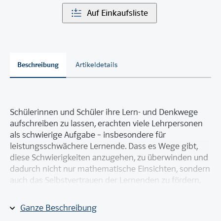
Auf Einkaufsliste
Beschreibung
Artikeldetails
Schülerinnen und Schüler ihre Lern- und Denkwege
aufschreiben zu lassen, erachten viele Lehrpersonen
als schwierige Aufgabe – insbesondere für
leistungsschwächere Lernende. Dass es Wege gibt,
diese Schwierigkeiten anzugehen, zu überwinden und
dadurch nicht nur mathematische Einsichten, sondern
auch das Selbstvertrauen der Lernenden zu fördern,
zeigt dieses Werk auf.
Ganze Beschreibung
Alle 31 hier vorgestellten mathematischen