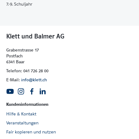
7.-9. Schuljahr
Lernergebnisse veranschaulichen.
Der Band erscheint in der Reihe «Spektrum Schule».
Die Werke dieser Reihe behandeln Aspekte der
Unterrichtspraxis in der Volksschule.
Klett und Balmer AG
Kopiervorlagen
Grabenstrasse 17
Postfach
6341 Baar
Alle Kopiervorlagen werden kostenlos zum Download
angeboten.
Telefon: 041 726 28 00
E-Mail:
info@klett.ch
Kopiervorlagen
Inhaltsverzeichnis
Kundeninformationen
Hilfe & Kontakt
Veranstaltungen
Fair kopieren und nutzen