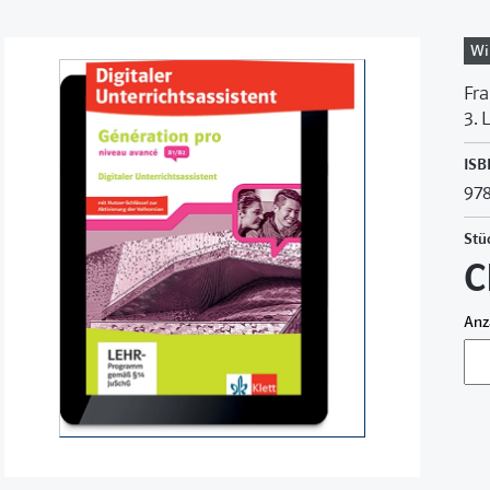
Wi
Fra
3. 
ISB
978
Stü
C
Anz