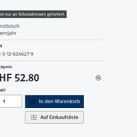
rd nur an Schuladressen geliefert.
nzösisch
Lernjahr
N
-3-12-624627-9
ckpreis
HF 52.80
ahl
In den Warenkorb
Auf Einkaufsliste