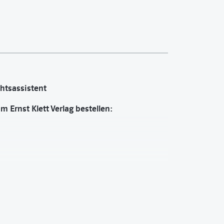
chtsassistent
 Ernst Klett Verlag bestellen:
ht benötigen, auf einen Klick – punktgenau
Beamer komfortabel wie nie – mit intuitiv