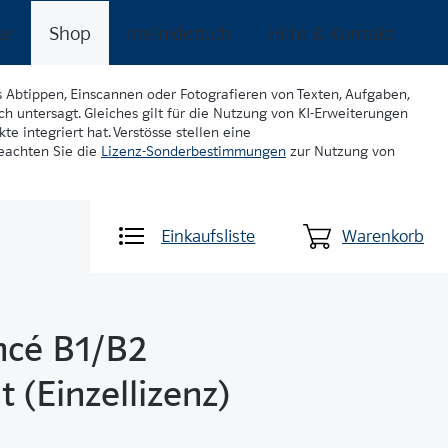
ke
Shop
meinklett.ch
Hilfe & Kontakt
s Abtippen, Einscannen oder Fotografieren von Texten, Aufgaben,
ch untersagt. Gleiches gilt für die Nutzung von KI-Erweiterungen
te integriert hat. Verstösse stellen eine
beachten Sie die
Lizenz-Sonderbestimmungen
zur Nutzung von
Einkaufsliste
Warenkorb
ncé B1/B2
t (Einzellizenz)