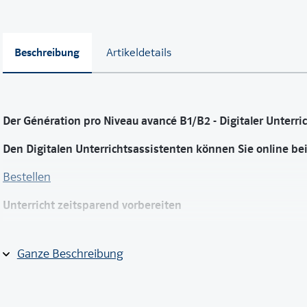
Beschreibung
Artikeldetails
Der Génération pro Niveau avancé B1/B2 - Digitaler Unterri
Den Digitalen Unterrichtsassistenten können Sie online beim
Bestellen
Unterricht zeitsparend vorbereiten
Alles, was Sie als Lehrerin oder Lehrer für den Unterric
von der digitalen Schulbuchseite aus aufrufbar.
Ganze Beschreibung
Multimedial unterrichten
Gestalten Sie Ihren Unterricht am Whiteboard oder mit 