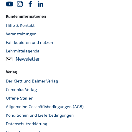
Lösungen zu allen Aufgaben
Übungsdateien
Kundeninformationen
Quellcodes zu Python/Tigerjython
Kopiervorlagen
Hilfe & Kontakt
Veranstaltungen
D
igital Books – ganz schön clever
Im Digital Book lassen sich Textstellen markieren, Links
Fair kopieren und nutzen
hinterlegen und Lesezeichen setzen. Das integrierte
Lehrmittelagenda
Digital Book ist via Nutzerschlüssel über die Plattform
Newsletter
meinklett.ch
zugänglich. Die Lizenzdauer beträgt zehn
Jahre.
Verlag
Der Klett und Balmer Verlag
Comenius Verlag
Offene Stellen
Allgemeine Geschäftsbedingungen (AGB)
Konditionen und Lieferbedingungen
Datenschutzerklärung