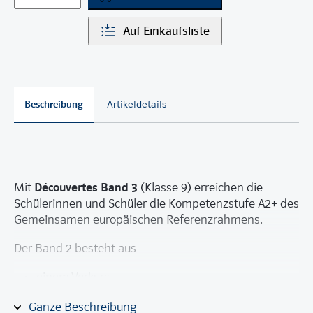
Auf Einkaufsliste
Beschreibung
Artikeldetails
Découvertes Band 3
Mit
(Klasse 9) erreichen die
Schülerinnen und Schüler die Kompetenzstufe A2+ des
Gemeinsamen europäischen Referenzrahmens.
Der Band 2 besteht aus
einem Vorkurs
4 obligatorischen Unités und 3 fakultativen
Ganze Beschreibung
Modulen