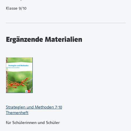
Individualentwicklung
Seen, Flüsse, Meere
Klasse 9/10
Elemente, Periodensystem, Atombau
Chemische Reaktion und chemische Bindungen
Elektrische Energie erzeugen und nutzen
Radioaktivität und Kernenergie
Ergänzende Materialien
Kohlenwasserstoffe als Energieträger
Daten und Elektronik
Säuren, Laugen und Salze
Kunststoffe
Strategien und Methoden 7-10
Themenheft
für Schülerinnen und Schüler