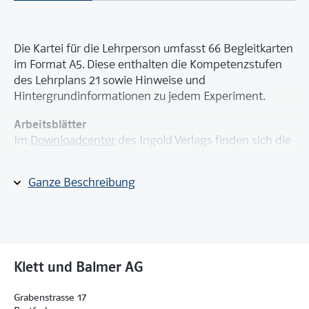
Die Kartei für die Lehrperson umfasst 66 Begleitkarten
im Format A5. Diese enthalten die Kompetenzstufen
des Lehrplans 21 sowie Hinweise und
Hintergrundinformationen zu jedem Experiment.
Arbeitsblätter
Im
Downloadcenter
des Ingold Verlags finden sich die
Arbeitsblätter zu den Experimentierkarten sowie eine
Chemikalien- und eine Experimentenliste.
Ganze Beschreibung
Aufbewahrung
Für die Aufbewahrung bietet
ingold-biwa
eine
Karteikassette an:
Karteikassette für A5, grau, 228 x 170
x 100 mm
.
Klett und Balmer AG
Grabenstrasse 17