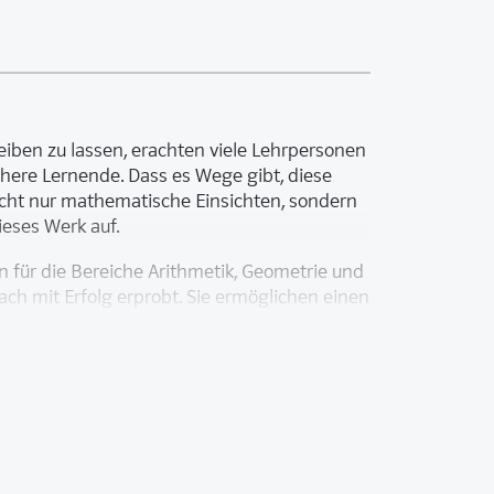
iben zu lassen, erachten viele Lehrpersonen
here Lernende. Dass es Wege gibt, diese
cht nur mathematische Einsichten, sondern
ieses Werk auf.
 für die Bereiche Arithmetik, Geometrie und
ach mit Erfolg erprobt. Sie ermöglichen einen
bt den Schülerinnen und Schülern vermehrt
ihre fachlichen und fachübergreifenden
d Arbeitsblätter und Kopiervorlagen als
nd von der Autorin kommentierten
sepotenzial die schriftlich festgehaltenen