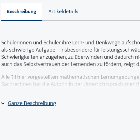
Beschreibung
Artikeldetails
Schülerinnen und Schüler ihre Lern- und Denkwege aufschre
als schwierige Aufgabe – insbesondere für leistungsschwäc
Schwierigkeiten anzugehen, zu überwinden und dadurch ni
auch das Selbstvertrauen der Lernenden zu fördern, zeigt d
Alle 31 hier vorgestellten mathematischen Lernumgebungen
Sachrechnen hat die Autorin in der Unterrichtspraxis mehrf
natürlich differenzierenden Mathematikunterricht. Dies gi
die Möglichkeit, von ihren Fähigkeiten auszugehen und so 
Ganze Beschreibung
Kompetenzen zu entwickeln.
Zu den in den Lernumgebungen eingebetteten Aufgaben sin
Download erhältlich. Die im Buch zahlreich abgebildeten u
Schülerdokumente verdeutlichen einerseits, welches Diagno