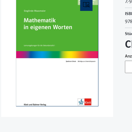
7.-
ISB
978
Stü
C
Anz