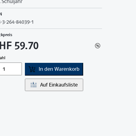
9. Schuljahr
N
-3-264-84039-1
ckpreis
HF 59.70
ahl
In den Warenkorb
Auf Einkaufsliste