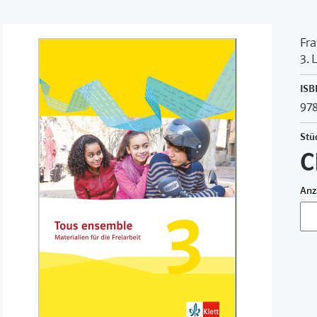
Fra
3. 
ISB
978
Stü
C
Anz