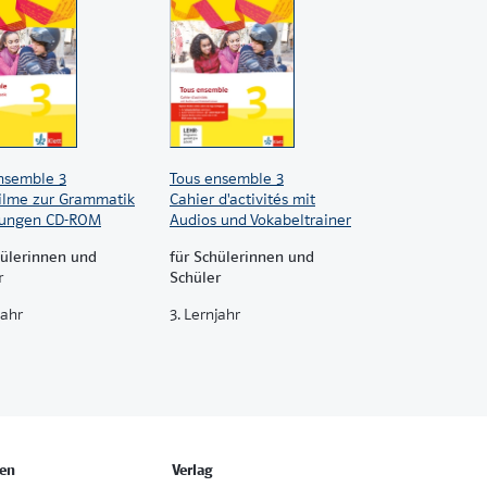
nsemble 3
Tous ensemble 3
filme zur Grammatik
Cahier d'activités mit
bungen CD-ROM
Audios und Vokabeltrainer
hülerinnen und
für Schülerinnen und
r
Schüler
jahr
3. Lernjahr
en
Verlag