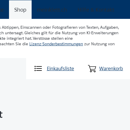
ke
Shop
meinklett.ch
Hilfe & Kontakt
s Abtippen, Einscannen oder Fotografieren von Texten, Aufgaben,
ch untersagt. Gleiches gilt für die Nutzung von KI-Erweiterungen
te integriert hat. Verstösse stellen eine
beachten Sie die
Lizenz-Sonderbestimmungen
zur Nutzung von
Einkaufsliste
Warenkorb
t