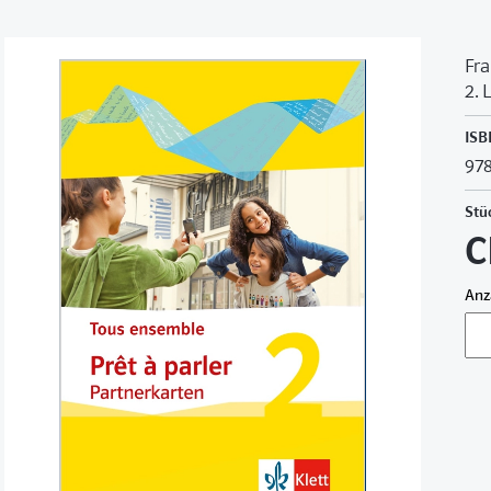
Fra
2. 
ISB
978
Stü
C
Anz