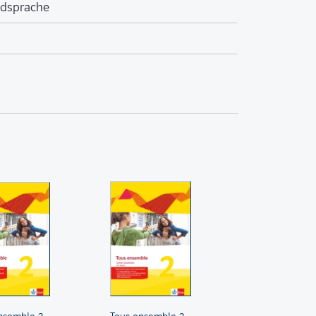
mdsprache
nsemble 2
Tous ensemble 2