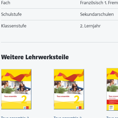
Fach
Französisch 1. Fre
Schulstufe
Sekundarschulen
Klassenstufe
2. Lernjahr
Weitere Lehrwerksteile
Tous ensemble 2
Tous ensemble 2
Tous e