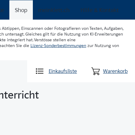
ke
Shop
meinklett.ch
Hilfe & Kontakt
s Abtippen, Einscannen oder Fotografieren von Texten, Aufgaben,
ch untersagt. Gleiches gilt für die Nutzung von KI-Erweiterungen
te integriert hat. Verstösse stellen eine
beachten Sie die
Lizenz-Sonderbestimmungen
zur Nutzung von
Einkaufsliste
Warenkorb
nterricht