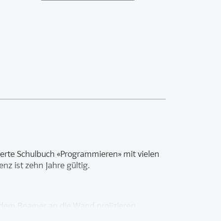
ierte Schulbuch «Programmieren» mit vielen
nz ist zehn Jahre gültig.
 dem Beamer an die Wand projizieren
linkten Inhaltsverzeichnis