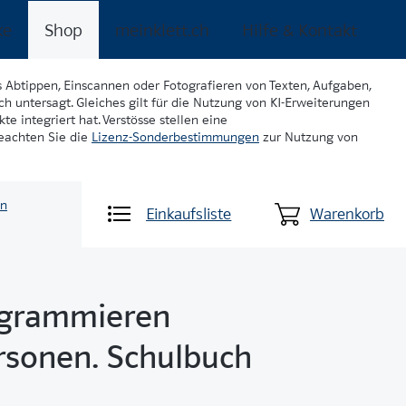
ke
Shop
meinklett.ch
Hilfe & Kontakt
s Abtippen, Einscannen oder Fotografieren von Texten, Aufgaben,
ch untersagt. Gleiches gilt für die Nutzung von KI-Erweiterungen
te integriert hat. Verstösse stellen eine
beachten Sie die
Lizenz-Sonderbestimmungen
zur Nutzung von
en
Einkaufsliste
Warenkorb
rogrammieren
rsonen. Schulbuch