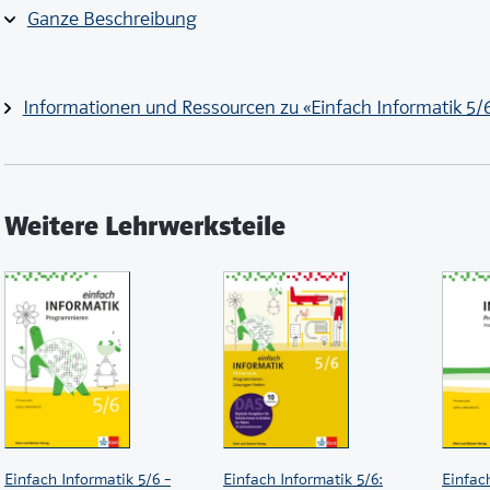
Ausschnitte fokussieren und zoomen
Ganze Beschreibung
Lösungen ein- und ausblenden und Texte markieren
Volltextsuche zum mühelosen Auffinden der gewünscht
Notizen anlegen und Lesezeichen setzen
Informationen und Ressourcen zu «Einfach Informatik 5/
Weitere Lehrwerksteile
Einfach Informatik 5/6 –
Einfach Informatik 5/6:
Einfac