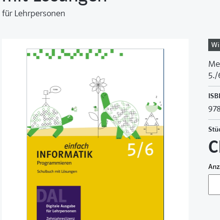
für Lehrpersonen
Wi
Med
5./
ISB
978
Stü
C
Anz