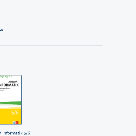
en Stelle
6»
h Informatik 5/6 –