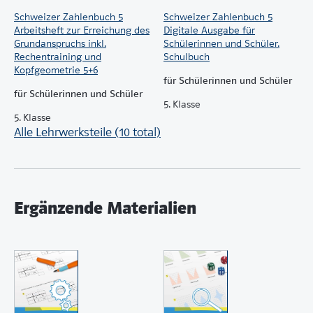
Schlüsseln, die im Begleitband eingedruckt sind,
freigeschaltet. Der Begleitband enthält zehn Nutzer-
Schweizer Zahlenbuch 5
Schweizer Zahlenbuch 5
Arbeitsheft zur Erreichung des
Digitale Ausgabe für
Schlüssel. Mit einem Nutzer-Schlüssel schalten Sie die
Grundanspruchs inkl.
Schülerinnen und Schüler.
Inhalte ein Jahr frei.
Rechentraining und
Schulbuch
Kopfgeometrie 5+6
für Schülerinnen und Schüler
für Schülerinnen und Schüler
5. Klasse
5. Klasse
Alle Lehrwerksteile (10 total)
Ergänzende Materialien