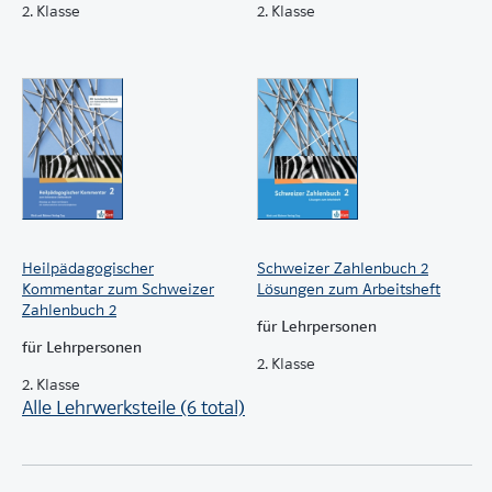
2. Klasse
2. Klasse
Arbeitsblätter zum Rechentraining mit Lösungen
Teste dich selbst (formative Lernkontrollen) mit
Lösungen
Veränderbare Lernzielkontrollen (summativ) mit
Lösungen
Lernberichte
Lösungen zum Schulbuch
Denkschule
Folgenkurs
Heilpädagogischer
Schweizer Zahlenbuch 2
Kommentar zum Schweizer
Lösungen zum Arbeitsheft
Zahlenbuch 2
für Lehrpersonen
für Lehrpersonen
2. Klasse
2. Klasse
Alle Lehrwerksteile (6 total)