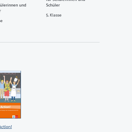
hülerinnen und
Schüler
r
5. Klasse
se
 Action!