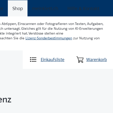
ke
Shop
meinklett.ch
Hilfe & Kontakt
s Abtippen, Einscannen oder Fotografieren von Texten, Aufgaben,
ch untersagt. Gleiches gilt für die Nutzung von KI-Erweiterungen
te integriert hat. Verstösse stellen eine
beachten Sie die
Lizenz-Sonderbestimmungen
zur Nutzung von
Einkaufsliste
Warenkorb
zenz