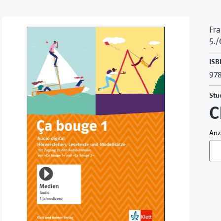
Fra
5./
ISB
978
Stü
C
Anz