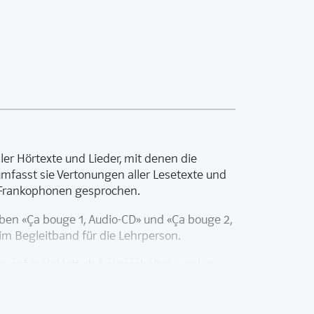
ler Hörtexte und Lieder, mit denen die
mfasst sie Vertonungen aller Lesetexte und
n Frankophonen gesprochen.
aben «Ça bouge 1, Audio-CD» und «Ça bouge 2,
 im Begleitband für die Lehrperson.
nn auf
meinklett.ch
freigeschaltet werden.
 oder
im Zehnerpaket
erhältlich.