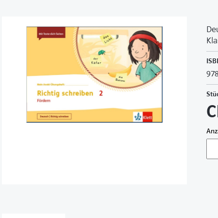
De
Kla
ISB
978
Stü
C
Anz