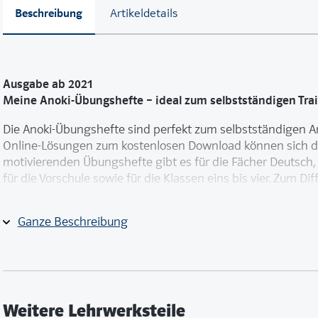
Beschreibung
Artikeldetails
Ausgabe ab 2021
Meine Anoki-Übungshefte – ideal zum selbstständigen Trai
Die Anoki-Übungshefte sind perfekt zum selbstständigen Ar
Online-Lösungen zum kostenlosen Download können sich die 
motivierenden Übungshefte gibt es für die Fächer Deutsch,
für die Vorschule sowie für die Klassen eins bis vier. Zum D
Förderhefte. Diese können parallel zu den Basisheften eing
Ganze Beschreibung
Richtig schreiben 2 | Fördern bietet:
Richtigschreiben von Anfang an mit Rechtschreibstrat
Aufgaben zu den Strategien „Silben schwingen“, „Kurzer S
„Ableiten“, „Nachschlagen“ und „Merkwörter“
Mach-Pause-Seiten mit Rätseln, Such- und Ausmalbilde
Weitere Lehrwerksteile