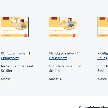
Teste-dich-Seiten zur Lernstandsermittlung
Richtig schreiben 3
Richtig schreiben 4
Richti
Übungsheft
Übungsheft
Übungs
für Schülerinnen und
für Schülerinnen und
für Sc
Schüler
Schüler
Schüle
Klasse 3
Klasse 4
Klasse 
Kundeninformation