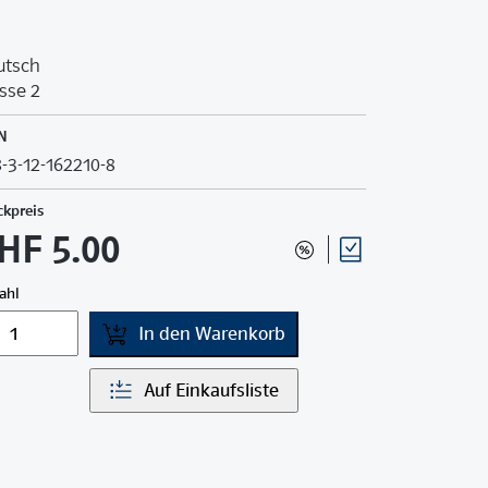
utsch
sse 2
N
-3-12-162210-8
ckpreis
HF 5.00
ahl
In den Warenkorb
Auf Einkaufsliste