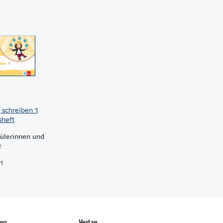
g schreiben 1
heft
hülerinnen und
r
1
en
Verlag