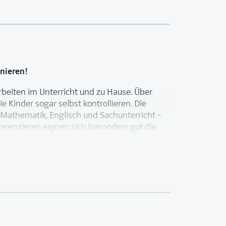
nieren!
beiten im Unterricht und zu Hause. Über
Kinder sogar selbst kontrollieren. Die
 Mathematik, Englisch und Sachunterricht –
ifferenzieren eignen sich besonders gut die
esetzt werden.
egien
elbstlaut“, „Groß oder klein?“, „Verlängern“,
rn