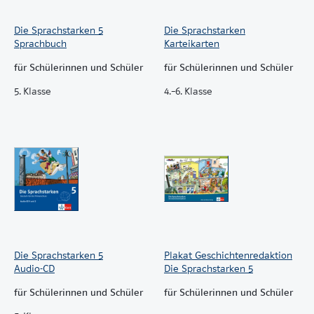
enthält unterschiedlichste Übungstypen und
macht damit das Festigen der Lerninhalte
Die Sprachstarken 5
Die Sprachstarken
abwechslungsreich
Sprachbuch
Karteikarten
Vierfarbig, broschiert, gebunden
für Schülerinnen und Schüler
für Schülerinnen und Schüler
5. Klasse
4.–6. Klasse
Die Sprachstarken 5
Plakat Geschichtenredaktion
Audio-CD
Die Sprachstarken 5
für Schülerinnen und Schüler
für Schülerinnen und Schüler