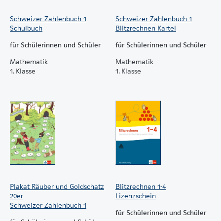
Folgende Materialien sind Teil des Arbeitsheftes:
Schweizer Zahlenbuch 1
Schweizer Zahlenbuch 1
Schulbuch
Blitzrechnen Kartei
Wendekarten
Zwanzigerreihe
für Schülerinnen und Schüler
für Schülerinnen und Schüler
Zwanzigerfeld
Mathematik
Mathematik
Fünferstreifen
1. Klasse
1. Klasse
Abdeckstreifen
Rechengeld
Grüne Kärtchen
Plakat Räuber und Goldschatz
Blitzrechnen 1-4
20er
Lizenzschein
Schweizer Zahlenbuch 1
für Schülerinnen und Schüler