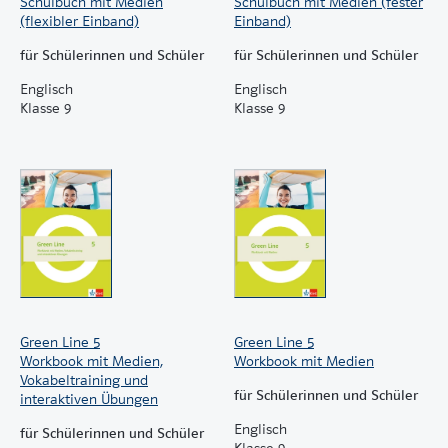
Schulbuch mit Medien
Schulbuch mit Medien (fester
(flexibler Einband)
Einband)
Hinweis: Zum Abruf der digitalen Medien ist eine
Registrierung klett.de notwendig. Weitere
für Schülerinnen und Schüler
für Schülerinnen und Schüler
Informationen finden Sie in unserer
allgemeinen
Englisch
Englisch
Datenschutzerklärung
und in der
Klasse 9
Klasse 9
Datenschutzerklärung zum Arbeitsplatz
.
Green Line 5
Green Line 5
Workbook mit Medien,
Workbook mit Medien
Vokabeltraining und
für Schülerinnen und Schüler
interaktiven Übungen
Englisch
für Schülerinnen und Schüler