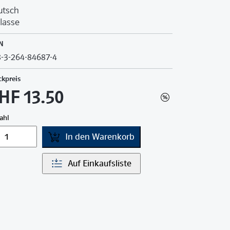
utsch
Klasse
N
-3-264-84687-4
ckpreis
HF 13.50
ahl
In den Warenkorb
Auf Einkaufsliste