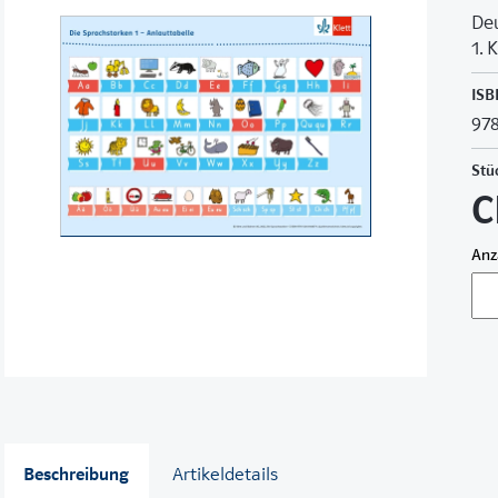
De
1. 
ISB
978
Stü
C
Anz
Beschreibung
Artikeldetails