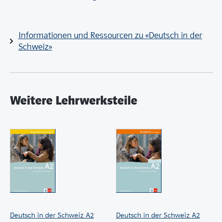
Kursteilnehmenden in Alltagsthemen wie Feiertage,
Arbeitswelt, Stellensuche und Bewerbung wieder und
lernen die Sprache anhand realer Beispiele.
Informationen und Ressourcen zu «Deutsch in der
Schweiz»
Das Kursbuch enthält zudem alle Lösungen zu den
Aufgaben im Buch sowie die Transkriptionen aller
Hörtexte und eine Grammatikübersicht pro Einheit.
Die Audios enthalten Hörtexte auf Hochdeutsch und
Weitere Lehrwerksteile
auf Schweizerdeutsch. Sie eigenen sich sowohl für den
Sprachkurs als auch um sich zu Hause die Texte noch
einmal anzuhören.
Digital Book
Das
bietet eine Fülle von Vorteilen:
übersichtliche Navigation;
rasch Inhalte finden dank der Volltextsuche;
einfach Seiten oder Textstellen markieren, Notizen
einfügen und Links platzieren;
Deutsch in der Schweiz A2
Deutsch in der Schweiz A2
Lösungen flexibel ein- oder ausblenden;