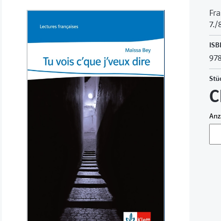
Fra
7./
ISB
978
Stü
C
Anz