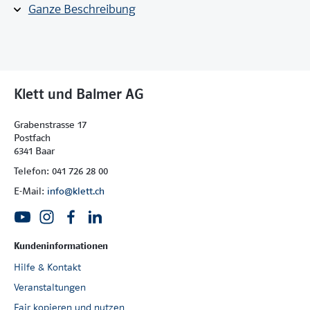
den unterschiedlichen Textsorten ankommt.
Ganze Beschreibung
Die elf Kapitel des Heftes lauten:
Fitkionale un nicht-fi ktionale Texte
Hauptausrichtung des Textes/li>
Klett und Balmer AG
Die Erzählung
Die Beschreibung
Grabenstrasse 17
Der Bericht
Postfach
Der Vortrag
6341 Baar
Der instruktive Text
Telefon: 041 726 28 00
Die Erörterung
E-Mail:
info@klett.ch
Der Brief
Verse und Gedichte
Die Internet-Recherche
Kundeninformationen
Hilfe & Kontakt
Veranstaltungen
Fair kopieren und nutzen