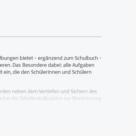
n Übungen bietet – ergänzend zum Schulbuch –
eren. Das Besondere dabei: alle Aufgaben
 ein, die den Schülerinnen und Schülern
erden neben dem Vertiefen und Sichern des
 bei der Tabellenkalkulation zur Bestimmung
r Zusammenhänge oder bei der Umsetzung
eitsheft zur schnellen Erfassung als
beitsheft können die Lösungen in digitaler