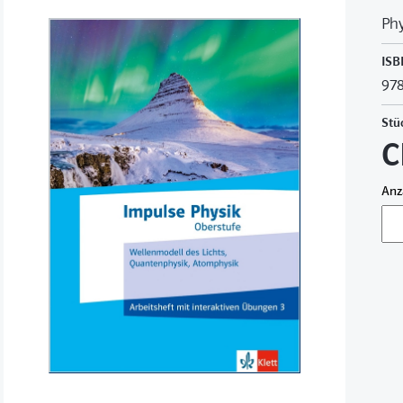
Phy
ISB
978
Stü
C
Anz