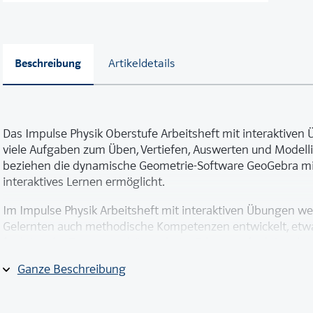
Beschreibung
Artikeldetails
Das Impulse Physik Oberstufe Arbeitsheft mit interaktive
viele Aufgaben zum Üben, Vertiefen, Auswerten und Modelli
beziehen die dynamische Geometrie-Software GeoGebra mit
interaktives Lernen ermöglicht.
Im Impulse Physik Arbeitsheft mit interaktiven Übungen w
Gelernten auch methodische Kompetenzen entwickelt, etwa
funktionaler Zusammenhänge, beim Erkennen funktionale
des Euler’schen Schrittverfahrens. Diese Inhalte sind im Arb
Ganze Beschreibung
„Methoden-Seiten“ gekennzeichnet. Zu allen Aufgaben im Ar
Form über QR-Codes abgerufen werden.