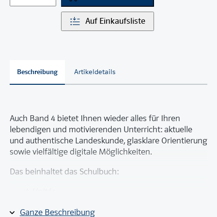
Auf Einkaufsliste
Beschreibung
Artikeldetails
Auch Band 4 bietet Ihnen wieder alles für Ihren
lebendigen und motivierenden Unterricht: aktuelle
und authentische Landeskunde, glasklare Orientierung
sowie vielfältige digitale Möglichkeiten.
Das beinhaltet das Schulbuch:
4
Unités
2 fakultative Module
Ganze Beschreibung
2 fakultative
Plateaux
(u.a. Wiederholung, DELF)