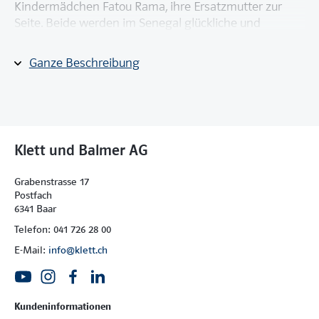
Kindermädchen Fatou Rama, ihre Ersatzmutter zur
Seite. Beide werden im Senegal glückliche und
traurige
Momente erleben.
Ganze Beschreibung
Ab Ende 3. Lernjahr, mit Audio-CD.
Diese Lektüre kann die
Unité 5
in Band 3 von
Découvertes, Série jaune
komplett ersetzen bzw.
Unité
4
Klett und Balmer AG
in Band 3 von
Découvertes, Série bleue
.
Grabenstrasse 17
Postfach
6341 Baar
Telefon: 041 726 28 00
E-Mail:
info@klett.ch
Kundeninformationen