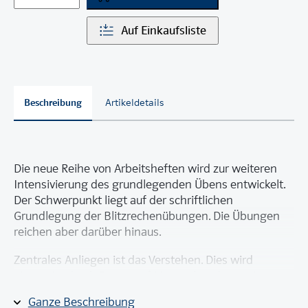
Auf Einkaufsliste
Beschreibung
Artikeldetails
Die neue Reihe von Arbeitsheften wird zur weiteren
Intensivierung des grundlegenden Übens entwickelt.
Der Schwerpunkt liegt auf der schriftlichen
Grundlegung der Blitzrechenübungen. Die Übungen
reichen aber darüber hinaus.
Zentrales Anliegen ist das Verstehen. Dies wird
einerseits durch Bezug auf Material, andererseits
durch die Verdeutlichung der Beziehungen zwischen
Ganze Beschreibung
«einfachen» und daraus abzuleitenden