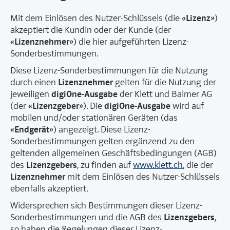
«Lizenz»
Mit dem Einlösen des Nutzer-Schlüssels (die
)
akzeptiert die Kundin oder der Kunde (der
«Lizenznehmer»
) die hier aufgeführten Lizenz-
Sonderbestimmungen.
Diese Lizenz-Sonderbestimmungen für die Nutzung
Lizenznehmer
durch einen
gelten für die Nutzung der
digiOne-Ausgabe
jeweiligen
der Klett und Balmer AG
«Lizenzgeber»
digiOne-Ausgabe
(der
). Die
wird auf
mobilen und/oder stationären Geräten (das
«Endgerät»
) angezeigt. Diese Lizenz-
Sonderbestimmungen gelten ergänzend zu den
geltenden allgemeinen Geschäftsbedingungen (AGB)
Lizenzgebers
des
, zu finden auf
www.klett.ch
, die der
Lizenznehmer
mit dem Einlösen des Nutzer-Schlüssels
ebenfalls akzeptiert.
Widersprechen sich Bestimmungen dieser Lizenz-
Lizenzgebers
Sonderbestimmungen und die AGB des
,
so haben die Regelungen dieser Lizenz-