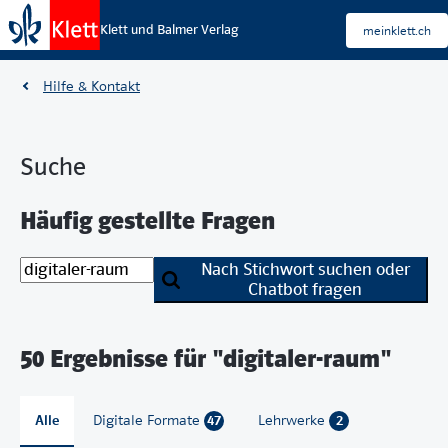
Klett und Balmer Verlag
meinklett.ch
Hilfe & Kontakt
Suche
Häufig gestellte Fragen
Nach Stichwort suchen oder
Chatbot fragen
50 Ergebnisse für "digitaler-raum"
Alle
Digitale Formate
47
Lehrwerke
2