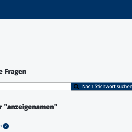
te Fragen
Nach Stichwort suchen
ür "anzeigenamen"
ch
7