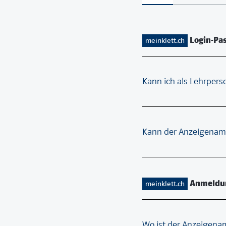
Login-Pa
meinklett.ch
Kann ich als Lehrper
Kann der Anzeigenam
Anmeldu
meinklett.ch
Wo ist der Anzeigena