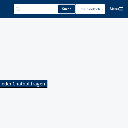
Suche
meinklett.ch
Menü
 oder Chatbot fragen