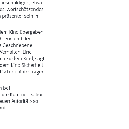
u beschuldigen, etwa:
lles, wertschätzendes
 präsenter sein in
 dem Kind übergeben
hrerin und der
as Geschriebene
erhalten. Eine
sich zu dem Kind, sagt
e dem Kind Sicherheit
tisch zu hinterfragen
h bei
e gute Kommunikation
euen Autorität» so
mmt.