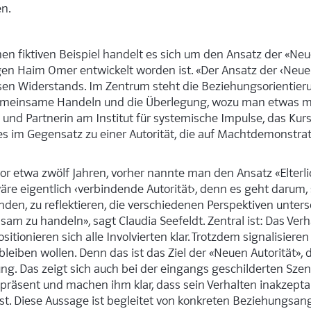
en.
en fiktiven Beispiel handelt es sich um den Ansatz der «Neu
gen Haim Omer entwickelt worden ist. «Der Ansatz der ‹Neuen
sen Widerstands. Im Zentrum steht die Beziehungsorientieru
emeinsame Handeln und die Überlegung, wozu man etwas mac
n und Partnerin am Institut für systemische Impulse, das Kur
ies im Gegensatz zu einer Autorität, die auf Machtdemonstrat
or etwa zwölf Jahren, vorher nannte man den Ansatz «Elterli
äre eigentlich ‹verbindende Autorität›, denn es geht darum,
den, zu reflektieren, die verschiedenen Perspektiven unter
m zu handeln», sagt Claudia Seefeldt. Zentral ist: Das Verh
itionieren sich alle Involvierten klar. Trotzdem signalisieren
leiben wollen. Denn das ist das Ziel der «Neuen Autorität», 
ng. Das zeigt sich auch bei der eingangs geschilderten Sze
räsent und machen ihm klar, dass sein Verhalten inakzeptab
st. Diese Aussage ist begleitet von konkreten Beziehungsan