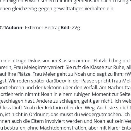
e beteiligten Erwachsenen mit ihm gemeinsam nach Lösungen
hen gleichzeitig gegen gewalttätiges Verhalten ein.
Autorin:
Bild:
021
Externer Beitrag
zVg
ine hitzige Diskussion im Klassenzimmer. Plötzlich beginnt 
erin, Frau Meier, interveniert. Sie ruft die Klasse zur Ruhe, 
uf ihre Plätze. Frau Meier geht zu Noah und sagt zu ihm: «W
st. Wir reden später darüber.» In der Pause spricht Frau Me
ortlehrerin und der Rektorin über den Vorfall. Am Nachmitta
Sportlehrerin nimmt Noah in einem ruhigen Moment zur Seite
eschlagen hast. Andere zu schlagen, geht gar nicht. Ich wei
luss läuft Noah der Rektorin über den Weg. Auch sie spricht 
en, ist nicht in Ordnung, das musst du wiedergutmachen. Ich
önnen auch die Eltern involviert werden und Noah auf sein V
u bestrafen, ohne Machtdemonstration, aber mit klarer Ent