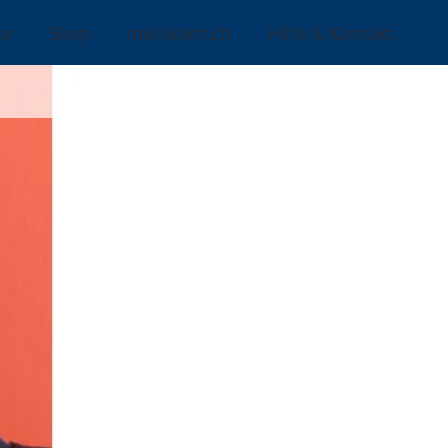
ke
Shop
meinklett.ch
Hilfe & Kontakt