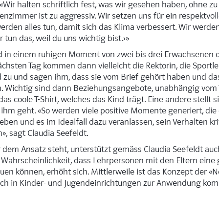
 «Wir halten schriftlich fest, was wir gesehen haben, ohne z
senzimmer ist zu aggressiv. Wir setzen uns für ein respektvo
erden alles tun, damit sich das Klima verbessert. Wir werden
tun das, weil du uns wichtig bist.›»
rd in einem ruhigen Moment von zwei bis drei Erwachsenen
chsten Tag kommen dann vielleicht die Rektorin, die Sportle
 zu und sagen ihm, dass sie vom Brief gehört haben und d
n. Wichtig sind dann Beziehungsangebote, unabhängig vom V
as coole T-Shirt, welches das Kind trägt. Eine andere stellt 
s ihm geht. «So werden viele positive Momente generiert, di
ben und es im Idealfall dazu veranlassen, sein Verhalten kri
n», sagt Claudia Seefeldt.
r dem Ansatz steht, unterstützt gemäss Claudia Seefeldt auc
 Wahrscheinlichkeit, dass Lehrpersonen mit den Eltern ein
en können, erhöht sich. Mittlerweile ist das Konzept der «N
auch in ­Kinder- und Jugendeinrichtungen zur Anwendung ko