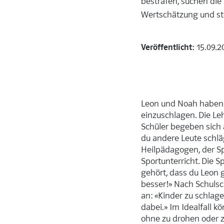
bestrafen, suchen di
Wertschätzung und ste
Veröffentlicht:
15.09.2
Leon und Noah haben e
einzuschlagen. Die Lehr
Schüler begeben sich a
du andere Leute schläg
Heilpädagogen, der Sp
Sportunterricht. Die 
gehört, dass du Leon g
besser!» Nach Schulsch
an: «Kinder zu schlag
dabei.» Im Idealfall k
ohne zu drohen oder z