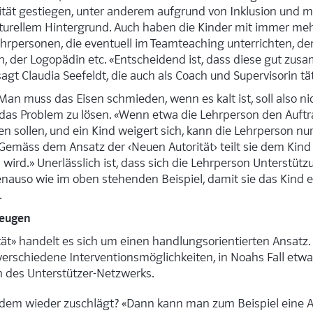
nität gestiegen, unter anderem aufgrund von Inklusion und
lturellem Hintergrund. Auch haben die Kinder mit immer m
ehrpersonen, die eventuell im Teamteaching unterrichten, 
 der Logopädin etc. «Entscheidend ist, dass diese gut zu
agt Claudia Seefeldt, die auch als Coach und Supervisorin täti
Man muss das Eisen schmieden, wenn es kalt ist, soll also ni
 das Problem zu lösen. «Wenn etwa die Lehrperson den Auftra
en sollen, und ein Kind weigert sich, kann die Lehrperson nur
 Gemäss dem Ansatz der ‹Neuen Autorität› teilt sie dem Kind 
ird.» Unerlässlich ist, dass sich die Lehrperson Unterstützu
enauso wie im oben stehenden Beispiel, damit sie das Kind e
.
zeugen
tät» handelt es sich um einen handlungsorientierten Ansatz.
verschiedene Interventionsmöglichkeiten, in Noahs Fall etwa
 des Unterstützer-Netzwerks.
dem wieder zuschlägt? «Dann kann man zum Beispiel eine