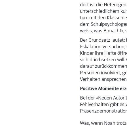
dort ist die Heteroge
unterschiedlichem ku
tun: mit den Klassenl
dem Schulpsychologen,
weiss, was B macht», s
Der Grundsatz lautet: 
Eskalation versuchen,
Kinder ihre Hefte öffn
sich durchsetzen will.
darauf zurückkommen w
Personen involviert, g
Verhalten ansprechen
Positive Momente er
Bei der «Neuen Autori
Fehlverhalten gibt es 
Präsenzdemonstration
Was, wenn Noah trotz