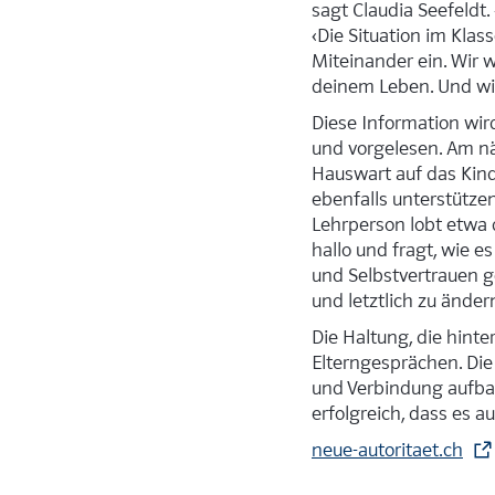
sagt Claudia Seefeldt.
‹Die Situation im Klas
Miteinander ein. Wir w
deinem Leben. Und wir 
Diese Information wi
und vorgelesen. Am nä
Hauswart auf das Kind
ebenfalls unterstütze
Lehrperson lobt etwa d
hallo und fragt, wie e
und Selbstvertrauen ge
und letztlich zu änder
Die Haltung, die hinte
Elterngesprächen. Die
und Verbindung aufbau
erfolgreich, dass es 
neue-autoritaet.ch