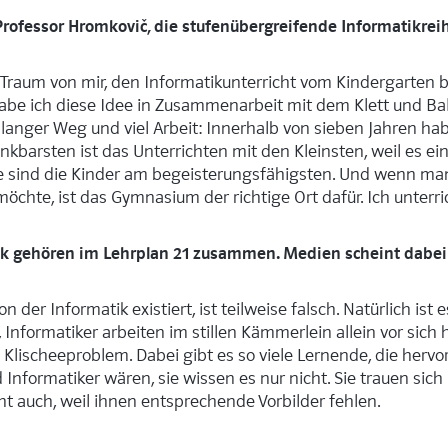
rofessor Hromkovič, die stufenübergreifende Informatikrei
n Traum von mir, den Informatikunterricht vom Kindergarten b
abe ich diese Idee in Zusammenarbeit mit dem Klett und Ba
 langer Weg und viel Arbeit: Innerhalb von sieben Jahren ha
ankbarsten ist das Unterrichten mit den Kleinsten, weil es e
ule sind die Kinder am begeisterungsfähigsten. Und wenn ma
chte, ist das Gymnasium der richtige Ort dafür. Ich unterric
k gehören im Lehrplan 21 zusammen. Medien scheint dabei 
on der Informatik existiert, ist teilweise falsch. Natürlich ist 
Informatiker arbeiten im stillen Kämmerlein allein vor sich 
Klischeeproblem. Dabei gibt es so viele Lernende, die herv
Informatiker wären, sie wissen es nur nicht. Sie trauen sich 
cht auch, weil ihnen entsprechende Vorbilder fehlen.