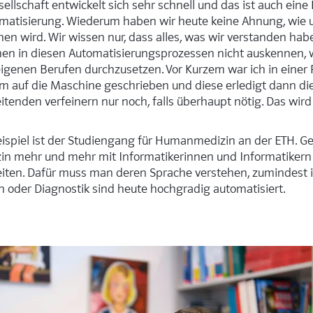
sellschaft entwickelt sich sehr schnell und das ist auch eine
matisierung. Wiederum haben wir heute keine Ahnung, wie u
n wird. Wir wissen nur, dass alles, was wir verstanden habe
en in diesen Automatisierungsprozessen nicht auskennen, w
eigenen Berufen durchzusetzen. Vor Kurzem war ich in einer 
m auf die Maschine geschrieben und diese erledigt dann die
eitenden verfeinern nur noch, falls überhaupt nötig. Das wird 
eispiel ist der Studiengang für Humanmedizin an der ETH. G
in mehr und mehr mit Informatikerinnen und Informatikern i
en. Dafür muss man deren Sprache verstehen, zumindest i
 oder Diagnostik sind heute hochgradig automatisiert.