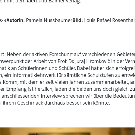
it mit dem Klett und Balmer Verlag.
Autorin:
Bild:
023
Pamela Nussbaumer
Louis Rafael Rosenthal
t: Neben der aktiven Forschung auf verschiedenen Gebiete
chwerpunkt der Arbeit von Prof. Dr. Juraj Hromkovič in der Ver
tik an Schülerinnen und Schüler. Dabei hat er sich erfolgre
ein Informatiklehrwerk für sämtliche Schulstufen zu entwi
nis Komm, mit dem er seit vielen Jahren zusammenarbeitet, 
 Der Empfang ist herzlich, laden die beiden uns doch gleic
 anschliessenden Interview sprechen wir über die Bedeutun
h ihrem Geschmack durchaus besser sein könnte.