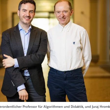
rordentlicher Professor für Algorithmen und Didaktik, und Juraj Hromko