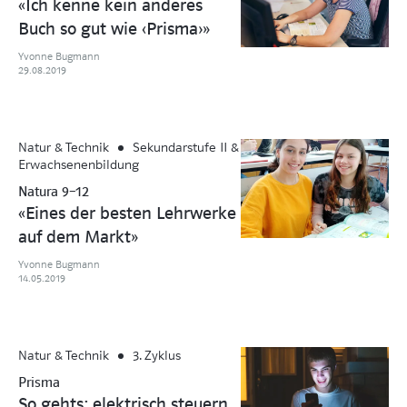
«Ich kenne kein anderes
Buch so gut wie ‹Prisma›»
Yvonne Bugmann
29.08.2019
Natur & Technik
Sekundarstufe II &
Erwachsenenbildung
Natura 9–12
«Eines der besten Lehrwerke
auf dem Markt»
Yvonne Bugmann
14.05.2019
Natur & Technik
3. Zyklus
Prisma
So gehts: elektrisch steuern