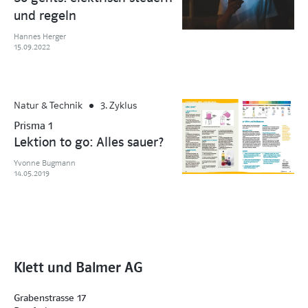
und regeln
Hannes Herger
15.09.2022
Natur & Technik
3. Zyklus
Prisma 1
Lektion to go: Alles sauer?
Yvonne Bugmann
14.05.2019
Klett und Balmer AG
Grabenstrasse 17