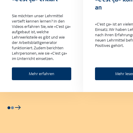
an
Sie möchten unser Lehrmittel
vertieft kennen lernen? In den
«C’est ça» ist an viel
Videos erfahren Sie, wie «C’est ça»
Einsatz. Wir haben L
aufgebaut ist, welche
nach ihren Erfahrung
Lehrwerksteile es gibt und wie
neuen Lehrmittel befr
der Arbeitsblattgenerator
Positives gehört.
funktioniert. Zudem berichten
Lehrpersonen, wie sie «C’est ça»
im Unterricht einsetzen.
Mehr erfahren
Mehr lese