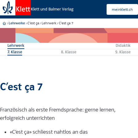
Klett und Balmer Verlag
meinklett.ch
C’est ça
Lehrwerk
C’est ça 7
Lehrwerke
Lehrwerk
Didaktik
7. Klasse
8. Klasse
9. Klasse
C’est ça 7
Französisch als erste Fremdsprache: gerne lernen,
erfolgreich unterrichten
«C’est ça» schliesst nahtlos an das